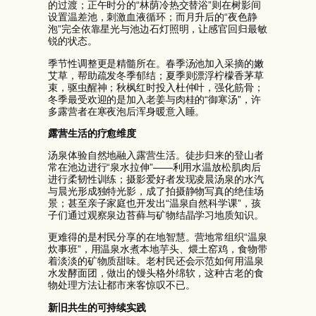
的过渡；正午时分的“林荫冷热交替浴”则在树影间
设置温差池，刺激血液循环；而月升后的“夜色静
泡”完全依靠星光与池边石灯照明，让感官回归最敏
锐的状态。
季节性调整更是精髓所在。春季汤池加入采摘的嫩
艾草，帮助疏发冬季郁结；夏季则漂浮柠檬香茅草
束，驱虫醒神；秋枫红时投入杜仲叶，强化筋骨；
冬季最受欢迎的是加入老姜与肉桂的“御寒汤”，许
多露营者在寒夜泡后浑身暖意入睡。
露营生活的疗愈维度
汤泉体验自然地融入露营生活。徒步归来的登山者
常在池边进行“泉水拉伸”——利用水温放松肌肉后
进行柔韧性训练；摄影爱好者发现凌晨汤泉的水汽
与晨光形成独特光影，成了拍摄静物写真的绝佳场
景；甚至亲子家庭也开发出“温泉自然科学课”，孩
子们通过观察泉边苔藓与矿物结晶学习地质知识。
更难得的是村民分享的在地智慧。营地常组织“温泉
炊事班”，用温泉水煮本地芋头、煨土窑鸡，食物带
着淡淡的矿物质甜味。老村民还会示范如何用温泉
水发酵面团，做出的馒头格外绵软，这种古老的食
物处理方法让都市来客惊叹不已。
新旧共生的可持续实践