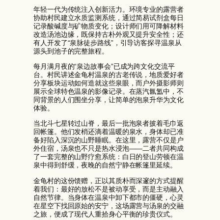
年轻一代为传统注入创新活力。环境专业的露营者
协助村民建立水质监测系统，通过简易试剂盒每日
记录酸碱度与矿物质变化；设计师们用可降解材料
改造汤池边缘，既保持古朴外观又提升安全性；还
有人开发了“泉脉徒步路线”，引导访客探寻温泉从
源头到池子的完整旅程。
每月满月夜的“泉边故事会”已成为跨文化交流平
台。村民讲述金龟村温泉的古老传说，地质爱好者
分享板块运动如何造就这些泉眼，而户外摄影师则
展示全球特色温泉的影像记录。在蒸汽氤氲中，不
同背景的人们围坐分享，让简单的泡泉升华为文化
体验。
当北斗七星转过山脊，最后一批泡泉者披着毛巾返
回帐篷。他们发梢还滴着温暖的泉水，身体却已准
备好陷入深沉的山野睡眠。在这里，露营不仅是户
外住宿，汤泉也不只是热水浸泡——二者共同构成
了一套完整的山野疗愈系统：白日的登山劳顿在温
泉中得到舒缓，夜晚的自然宁静在帐篷里延续。
金龟村的这份馈赠，正以其质朴而深邃的方式提醒
着我们：最好的放松不是被动享受，而是主动融入
自然节律。当身体在温泉中卸下都市的僵硬，心灵
在星空下找回原始的安宁，这场露营与汤泉的交融
之旅，便成了现代人重拾身心平衡的珍贵仪式。