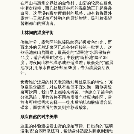
在坪山与惠州交界处的金龟村，山峦的轮廓在暮色
中渐次模糊，而几处散落林间的温泉池正升起袅袅
白雾。这里没有豪华度假村的规整，却有着将野外
露营与天然汤泉巧妙融合的原始智慧，吸引着渴望
暂别都市的探访者。
山林间的温度平衡
傍晚时分，露营区的帐篷陆续亮起暖黄色灯光，而
百米外的天然汤泉区已准备好迎接第一批客人。这
些汤池依山势而建，最高处的“望星池”水温保持在
41度，适合观星时浸泡；中段的“听松池”降至38
度，与夜间山林气温形成舒适温差；最低处的“醒晨
池”则利用泉水自然冷却至35度，专为清晨焕活设
计。
负责维护汤泉的村民老梁熟知每处泉眼的特性：“东
侧泉眼含硫高，对皮肤有益但不宜久泡；西侧碳酸
泉可饮用，我们早上都接来煮茶。”他建立了简单的
分流系统，用竹管将不同泉质引向对应功能区，露
营者可根据需求选择——徒步后的肌肉酸痛适合硫
磺泉，而饮酒后的恢复则推荐碳酸泉。
顺应自然的时序美学
这里的体验遵循着山野的原始节律。日出前的“破晓
浸泡”配合深呼吸练习，帮助身体适应从睡眠到活动