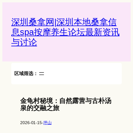
Skip
to
content
深圳桑拿网|深圳本地桑拿信
息spa按摩养生论坛最新资讯
与讨论‌
区域筛选：
金龟村秘境：自然露营与古朴汤
泉的交融之旅
2026-01-15
-
坪山