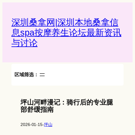
Skip
to
content
深圳桑拿网|深圳本地桑拿信
息spa按摩养生论坛最新资讯
与讨论‌
区域筛选：
坪山河畔漫记：骑行后的专业腿
部舒缓指南
2026-01-15
-
坪山