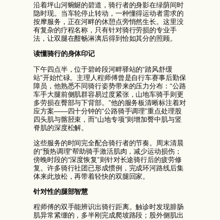
沿着坪山河蜿蜒的碧道，骑行者的身影在绿荫间时
隐时现。当车轮停止转动，一种懂得运动者需求的
按摩服务，正在河畔的休憩点旁悄然生长。这里没
有复杂的疗程名称，只有针对骑行劳损的专业手
法，让双腿在酣畅淋漓后得到恰如其分的照顾。
读懂骑行的身体印记
下午四点半，位于碧岭段河畔驿站的“踏风舒缓
站”开始忙碌。主理人程师傅曾是自行车赛事后勤保
障员，他熟悉不同骑行姿势带来的压力分布：“公路
车手大腿前侧肌群容易过度紧张，山地车骑手则更
多劳损在臀部与下背部。”他的服务板清晰标注着对
应方案——四十分钟的“公路骑手调理”重点处理股
四头肌与髂胫束，而“山地专项”则增加臀中肌与竖
脊肌的深度松解。
这些服务的时间完全配合骑行者的节奏。周末清晨
的“预热调理”帮助骑手激活肌肉，减少运动损伤；
傍晚时段的“深度恢复”则针对长途骑行后的疲劳修
复。许多骑行社团已形成惯例，完成环河路线后集
体来此放松，再带着轻快的双腿回家。
针对性的腿部智慧
程师傅的双手能辨识出骑行距离。触诊时发现腓肠
肌异常紧绷的，多半刚完成爬坡路段；股外侧肌出