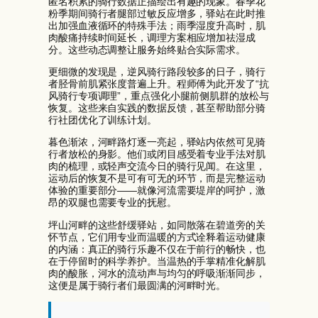
匿名积累的骑行数据正描绘出有趣的现象。春季花
粉季期间骑行者腿部过敏反应增多，驿站在此时推
出加强血液循环的特殊手法；雨季湿度升高时，肌
肉酸痛持续时间延长，调理方案相应增加祛湿成
分。这些动态调整让服务始终贴合实际需求。
更细微的发现是，逆风骑行路段较多的日子，骑行
者胫骨前肌紧张度普遍上升。程师傅为此开发了“抗
风骑行专项调理”，重点强化小腿前侧肌群的放松与
恢复。这些来自实践的数据反馈，甚至帮助部分骑
行社团优化了训练计划。
暮色渐浓，河畔路灯逐一亮起，驿站内依然可见骑
行者放松的身影。他们或闭目感受着专业手法对肌
肉的梳理，或轻声交流今日的骑行见闻。在这里，
运动后的恢复不是可有可无的环节，而是完整运动
体验的重要部分——就像河流需要堤岸的呵护，激
昂的双腿也需要专业的抚慰。
坪山河畔的这些舒缓驿站，如同散落在碧道旁的关
怀节点，它们用专业而温暖的方式诠释着运动健康
的内涵：真正的骑行乐趣不仅在于前行的畅快，也
在于停留时的科学养护。当温热的手掌精准化解肌
肉的酸胀，河水的流动声与均匀的呼吸渐渐同步，
这便是属于骑行者们最圆满的河畔时光。