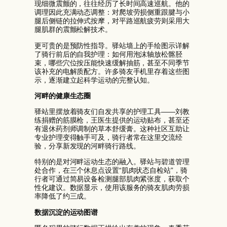
现细微震颤的，往往经历了长时间高速巡航。他的
调理因此充满动态调整：对爬坡劳损侧重跟腱与小
腿后侧链的拉伸式按摩，对平路巡航疲劳则采用大
腿肌群的震颤松解技术。
更可贵的是预防性指导。驿站墙上的手绘图示详解
了骑行前后的自我护理：如何用泡沫轴放松髂胫
束，哪些穴位按压能快速缓解抽筋，甚至不同季节
该补充的电解质配方。许多骑友手机里存着这些图
示，逐渐建立起科学运动的完整认知。
河畔的健康生态圈
驿站里摆放着骑友们自发共享的护理工具——刘教
练捐赠的筋膜枪，王医生提供的运动贴布，甚至还
有退休药剂师调制的草本舒缓膏。这种社区互助让
专业护理变得触手可及，骑行者常在这里交流经
验，分享新发现的河畔骑行路线。
特别的是对河畔运动生态的融入。驿站与碧道管理
处合作，在三个休息点设置“肌肉状态自检站”，骑
行者可通过简易设备检测腿部肌肉紧张度，获取个
性化建议。数据显示，使用该服务的骑友肌肉劳损
率降低了约三成。
数据沉淀的运动图谱