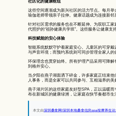
社区化的健康枢纽
这些空间逐渐成为新兴社区的活力节点。每月举
瑜伽老师带领亲子拉伸。健康话题成为连接新邻
针对社区需求的服务也在不断延伸。为双职工家庭
代照护的“祖孙健康共学班”。这些服务让健康支
科技赋能的安心体验
智能系统默默守护着家庭安心。儿童区的可穿戴
与声音环境；而预约系统则可同步管理全家人的
环保理念也贯穿始终。所有护理产品采用可降解
到格外安心。
当夕阳在燕子湖面洒下碎金，许多家庭正结束他
人事务，而是全家可以共同参与、互相滋养的美
燕子湖片区的这些家庭友好型SPA，正以温暖
布在新城区的健康绿洲，让家庭在快节奏都市生
本文由
深圳桑拿网|深圳本地桑拿信息spa按摩养生论