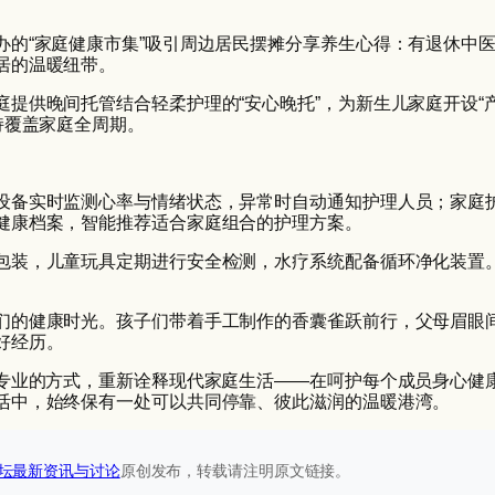
办的“家庭健康市集”吸引周边居民摆摊分享养生心得：有退休中
居的温暖纽带。
提供晚间托管结合轻柔护理的“安心晚托”，为新生儿家庭开设“
持覆盖家庭全周期。
设备实时监测心率与情绪状态，异常时自动通知护理人员；家庭
健康档案，智能推荐适合家庭组合的护理方案。
包装，儿童玩具定期进行安全检测，水疗系统配备循环净化装置
们的健康时光。孩子们带着手工制作的香囊雀跃前行，父母眉眼
好经历。
而专业的方式，重新诠释现代家庭生活——在呵护每个成员身心健
活中，始终保有一处可以共同停靠、彼此滋润的温暖港湾。
坛最新资讯与讨论‌
原创发布，转载请注明原文链接。