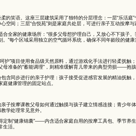
满轻柔的笑语。这座三层建筑采用了独特的分层理念：一层“乐活庭
静心空间；三层“合悦苑”则是家庭共处层，可进行亲子互动按摩
适合全家的健康场所：“很多父母想护理自己，又放心不下孩子。
刻。”每个区域采用独立的空气循环系统，确保不同年龄段的健康
呵护”项目使用食品级天然原料，通过游戏化手法进行轻柔抚触；
父母准备的“蓄能调理”，则精准缓解育儿带来的典型劳损——抱
体验包含同步进行的亲子护理：孩子接受促进感官发展的精油抚触
家庭健康管理的固定站点。
周的亲子按摩课教父母如何通过触摸与孩子建立情感连接；青少年
拟教学处理常见意外。
得定制“健康锦囊”——内含适合家庭自用的按摩工具包、季节养
常生活。