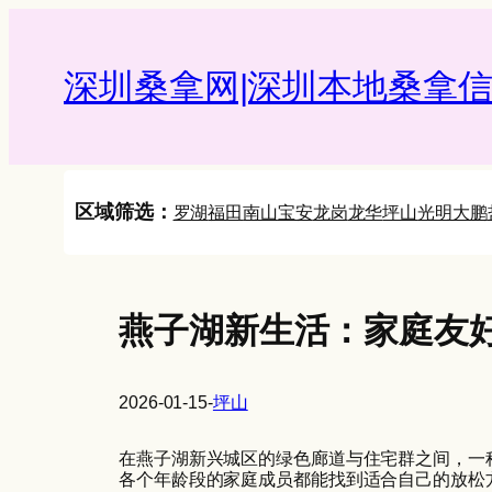
Skip
to
content
深圳桑拿网|深圳本地桑拿信
区域筛选：
罗湖
福田
南山
宝安
龙岗
龙华
坪山
光明
大鹏
燕子湖新生活：家庭友好
2026-01-15
-
坪山
在燕子湖新兴城区的绿色廊道与住宅群之间，一
各个年龄段的家庭成员都能找到适合自己的放松