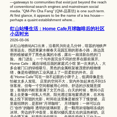
—gateways to communities that exist just beyond the reach
of conventional search engines and mainstream social
media. "QM-Pin Cha Fang" (QM-品茶坊) is one such term.
At first glance, it appears to be the name of a tea house—
perhaps a quaint establishment where...
红山站慢生活：Home Cafe月球咖啡后的社区
小店时光
2026-03-06
从红山地铁站A口出来，沿着民兴街走几分钟，喧嚣的地铁声
渐渐远去。拐进莱蒙水榭春天花园五期的那条小路，路边茂
密的植被破开了黑色金属的冷感，露出一扇清新自然的门
脸。 推门进去，一个与外面完全不同的世界在眼前展开。
Home Cafe：藏在绿植后面的家庭式小馆 第一次来的人，大
多会被门口的绿植吸引。黑色的金属框架被茂密的植物缠
绕，像是给硬朗的工业风披上了一层柔软的外衣。店
名“Home Cafe”写在一块不起眼的小牌子上，低调得像是生
怕被太多人发现。 店里的空间不大，室内外加起来也不到15
张客座。但每一寸空间都被用心对待。舒适的沙发随意摆
放，靠墙的书柜里塞满了文艺作品，白天的时候，整间小店
看上去更像一间私人书房。阳光透过落地窗洒进来，在木地
板上投下斑驳的光影，时间在这里像是被按下了慢放键。 店
里最招牌的，是那杯“月球咖啡”。 月球咖啡：一杯可以自
己“创作”的咖啡 透明的玻璃杯里，是一颗用浓缩咖啡冻成的
冰球。旁边的手冲壶里，装着50摄氏度左右的温热鲜奶。店
员会蹲下来，轻声告诉你喝法——先把牛奶倒入三分之一，