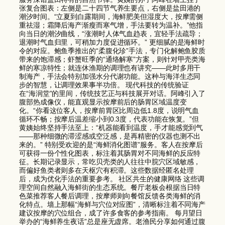
张复合图表：左侧是二十四节气养生要点，右侧是盐田港的
潮汐时间。“立夏到白露期间，海鲜肥美但湿度大，按摩需侧
重祛湿；霜降后海产渐瘦而寒气增，手法要转为温补。”他指
向当日的潮汐曲线，“涨潮时人体气血趋表，宜轻手法疏导；
退潮时气血归里，可稍加力度促进循环。” 更细腻的是海鲜时
令的对应。鲍鱼季推出的“柔腹化珍”手法，专门化解鲍鱼胶质
带来的饱滞感；虾蟹旺季的“通络解寒”方案，则针对甲壳类海
鲜的寒凉特性；就连休渔期的调理也有讲究——此时多用干
制海产，手法会特别加强水分代谢功能。这种与海洋生态同
步的智慧，让调理效果事半功倍。 现代科技的传统验证
在“海润堂”的里间，传统技艺正与科技展开对话。阿峰引入了
腹部热成像仪，能直观显示按摩前后的肠胃区域温度变
化。“你看这位客人，按摩前胃区比周边低1.8度，说明气血
循环不畅；按摩后温差缩小到0.3度，代表功能在恢复。”但
黄姨始终坚持手法至上：“机器能看到温度，手才能感觉到气
——那种细微的滞涩感或空泛感，是再精密的仪器也测不出
来的。” 特别受欢迎的是“海鲜消化图谱”服务。客人在按摩后
可获得一份个性化图表，标注着其肠胃对不同海鲜的反应特
征。长期记录显示，常吃贝壳类的人往往中脘穴区域敏感，
而偏好鱼类者则多在天枢穴有积滞。这些数据经匿名处理
后，成为优化手法的重要参考。 社区共生的健康网络 这些调
理空间自然融入海鲜街的生态系统。餐厅老板会根据当日特
色菜推荐客人餐后调理，按摩师则向餐馆反馈各类海鲜的消
化特点。墙上那幅“海鲜与穴位对应图”，清晰标注着不同海产
建议按摩的穴位组合，成了许多食客的参考指南。 每月望日
举办的“海鲜养生夜话”总是座无虚席。老渔民分享如何通过腹