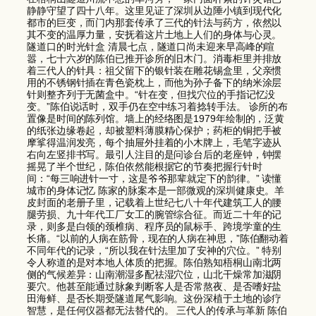
静静守望了四十八年。这里见证了深圳从边陲小镇到现代化
都市的巨变，而门内那套传承了三代的针法与药方，依然以
其不变的温厚力量，安抚着这片土地上人们的身体与心灵。
隧道口的时光针盒 清晨七点，隧道口尚未迎来早高峰的喧
嚣，七十六岁的陈伯已推开诊所的旧木门。消毒柜里并排放
着三代人的针具：祖父留下的银针装在雕花锡盒里，父亲惯
用的不锈钢针插在青色瓷枕上，而他为孙子备下的纳米涂层
针则整齐列于无菌盒中。“针在变，但找穴位的手指记忆没
变。”陈伯说话时，双手仍在空中练习着捻转手法。 诊所的布
置像是时间的陈列馆。墙上的经络图是1979年绘制的，泛黄
的纸张边缘卷起，却被塑料薄膜精心保护；药柜的铜把手被
摩挲得温润发亮，每个抽屉外挂着的小木牌上，毛笔字迹从
右向左竖排书写。最引人注目的是问诊台后的老座钟，钟摆
摇晃了半个世纪，陈伯依然能根据它的节奏把握行针时
间：“每三响进针一寸，这是爷爷那辈就定下的韵律。” 读懂
城市的身体记忆 陈家的脉案本是一部微观的深圳健康史。羊
皮封面的老册子里，记载着上世纪七八十年代建筑工人的腰
腿劳损、九十年代工厂女工的腕管综合征。而近二十年的记
录，则多是白领的颈椎病、程序员的鼠标手、跨境学童的生
长痛。“以前的人病在筋骨，现在的人病在神思，”陈伯翻动着
不同年代的记录，“所以我在针法里加了安神的穴位。” 特别
令人称道的是对本地人体质的把握。陈伯熟知梧桐山南北两
侧的气候差异：山南潮湿多配祛湿穴位，山北干燥常加滋阴
要穴。他甚至能通过脉象判断客人是否常熬夜、是否嗜好盐
田海鲜、是否长期受隧道尾气影响。这份深植于土地的诊疗
智慧，是任何仪器都无法替代的。 三代人的传承与革新 陈伯