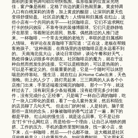
面积的姜黄色调勾勒出明快氛围。弧形临窗的位置采光绝
佳，窗户像是画框，定格了街边的夏日热闹景象。黄皮特调
入口有白桃茉莉的清香，加上黄皮的酸甜，让深圳的夏天也
变得舒缓轻盈。 社区店的魔力：人情味和归属感 在红山，这
些小店有一个共同的名字——社区咖啡店。 它们不追求网红
打卡的快闪效应，不靠夸张的装修博眼球。它们只是静静地
开在那里，等着附近的居民、熟客、偶然路过的人推门进
来。一杯咖啡，一个常去光顾的老地方，串联的是归属感和
人情味。 有评论在友喜咖啡下面写道：“正在这，老板在帮顾
客抱孩子。”这种画面，在商场里的连锁咖啡店是永远看不到
的。 天南海北侃大山，谈论日常琐碎，谈论午餐和好天气，
熟稔得像认识很多年的朋友。社区咖啡店的魔力，就在于这
种自然而然发生的连接。它可以是精致的，可以是热闹的，
可以是不被定义的。但最重要的是，它是一个随时可以休憩
喘息的停靠站。 慢生活，就在红山 从Home Cafe出来，天色
渐晚。街上的人少了，路灯亮起来，三三两两的人从各个小
店推门出来，手里还端着没喝完的咖啡。 那个一下午，就这
样过去了。没有刷完多少条短视频，没有处理完多少封邮
件，没有完成什么“正经事”。只是喝了一杯自己调的咖啡，吃
了一块入口即化的蛋糕，看了一会儿窗外发呆，然后和陌生
的店员聊了几句天气。 但走出门的时候，人是轻的。脑子里
那些一直转的念头，好像被咖啡的香气过滤了一遍，剩下的
都是平静。 红山站的慢生活，就是这么回事。它不是让你
去“打卡”什么网红店，而是给你一个理由，让自己从地铁的拥
挤、工作的压力、手机的轰炸里暂时抽身。找一家小店，坐
下来，点一杯咖啡，然后——什么都不做。 这大概就是社区
店的终极意义：让你重新学会，如何浪费时间。 下次周末不