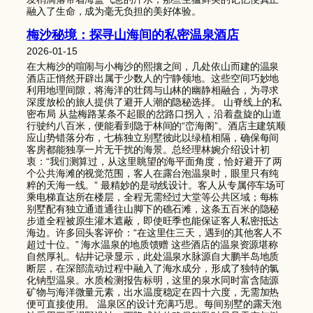
融入了生命，成为毫无负担的美好体验。
梅沙秘境：探寻山海间的私密温泉酒店
2026-01-15
在大梅沙的喧闹与小梅沙的熙攘之间，几处依山而建的温泉
酒店正悄然开辟出属于少数人的宁静领地。这些空间巧妙地
利用地理间隙，将海洋的壮阔与山林的幽静相融合，为寻求
深度放松的旅人提供了避开人潮的隐秘选择。 山脊线上的私
密布局 从盐梅路某条不起眼的岔路口拐入，沿着盘旋的山道
行驶约八百米，便能看到隐于林间的“峦海阁”。酒店主建筑顺
应山势错落分布，七栋独立别墅彼此以绿植相隔，确保每间
客房都能独享一片无干扰的海景。总经理林婉介绍设计初
衷：“我们测算过，从这里眺望的海平面角度，恰好避开了两
个公共海滩的视觉范围，客人在露台泡温泉时，眼里只有纯
粹的天海一线。” 最精妙的是动线设计。客人从专属停车场可
乘电梯直达所在楼层，全程无需经过大堂等公共区域；每栋
别墅配有独立通道通往山脚下的礁石滩，这条五百米的隐秘
步道全程被原生灌木遮蔽，即使旺季也能保证客人私密抵达
海边。许多回头客评价：“在这里住三天，遇到的其他客人不
超过十位。” 海水温泉的地质馈赠 这些酒店的温泉资源堪称
自然厚礼。钻井记录显示，此处温泉水脉源自大鹏半岛地质
断层，在深部流动过程中融入了海水成分，形成了独特的氯
化钠型温泉。水质检测报告标明，这里的泉水同时富含陆源
矿物与海洋微量元素，出水温度稳定在四十六度，无需加热
便可直接使用。 温泉区的设计充满巧思。每间别墅的露天泡