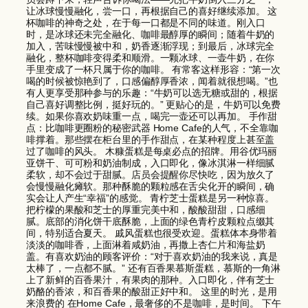
让冰球慢慢融化，尝一口，再根据自己的喜好继续添加。 这
杯咖啡的神奇之处，在于每一口都是不同的味道。刚入口
时，是冰球还未完全融化、咖啡最醇厚的瞬间；随着牛奶的
加入，苦味慢慢被中和，奶香逐渐浮现；到最后，冰球完全
融化，整杯咖啡变得柔和顺滑。一颗冰球、一壶牛奶，在你
手里变成了一杯只属于你的咖啡。 有常客这样形容：“第一次
喝的时候被惊艳到了，口感偏醇厚香浓，闻着就很想喝。”也
有人更享受那种参与的乐趣：“牛奶可以选无糖或甜的，根据
自己喜好调整比例，挺好玩的。” 更贴心的是，牛奶可以免费
续。如果你喜欢奶味重一点，喝完一壶还可以再加。 手作甜
点：比咖啡更圈粉的秘密武器 Home Cafe的人气，不全靠咖
啡撑着。那些摆在柜台里的手作甜点，在某种程度上甚至盖
过了咖啡的风头。 木糠蛋糕是每桌必点的招牌。用谷优玛丽
亚饼干、可可粉和奶油制成，入口即化，像冰淇淋一样细腻
柔软，却不会过于甜腻。店员会提醒你尽快吃，因为放久了
会慢慢融化瘫软。那种酥脆的颗粒感在舌尖化开的瞬间，确
实会让人产生“幸福”的感觉。 青柠芝士蛋糕是另一种惊喜。
把柠檬的果酸和芝士的厚重完美中和，酸酸甜甜，口感细
腻。底部的消化饼干底酥脆，上面的绿色青柠皮颗粒点缀其
间，特别适合夏天。 戚风蛋糕也很受欢迎。蛋糕体本身带着
淡淡的咖啡香，上面淋着咸奶油，再撒上杏仁片和海盐奶
盖。有喜欢奶油的顾客评价：“对于喜欢奶油的我来说，真是
太棒了，一点都不腻。” 还有百香果慕斯蛋糕，慕斯的一角淋
上了新鲜的百香果汁，有果肉的那种。入口即化，伴有芝士
奶酪的香浓，和百香果的酸甜正好中和。 这里的时光，是用
来浪费的 在Home Cafe，最奢侈的不是咖啡，是时间。 下午