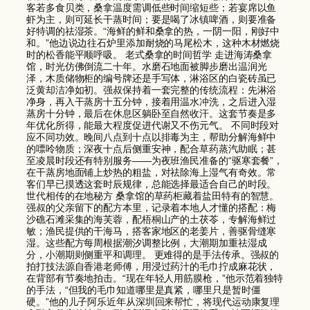
客若多食贝类，桑拿温度需调低些时间缩短些；若宴席以鱼
虾为主，则可延长干蒸时间；要是喝了冰镇啤酒，则要准备
好特调的祛湿茶。“海鲜的鲜和桑拿的热，一阴一阳，刚好中
和。”他边说边往石炉里添加耐烧的马尾松木，这种木材燃烧
时的松香能平顺呼吸。 老式桑拿的时间哲学 走进海涛桑拿
馆，时光仿佛倒流二十年。水磨石地面被脚步磨出温润光
泽，木质储物柜的编号牌还是手写体，淋浴区的白瓷砖虽已
泛黄却洁净如初。强叔保持着一套完整的传统流程：先淋浴
净身，再入干蒸房十五分钟，接着用温水冲洗，之后进入湿
蒸房十分钟，最后在休息区躺卧至自然收汗。这套节奏是多
年优化所得，能最大程度促进代谢又不伤元气。 不同时段对
应不同功效。晚间八点到十点以排毒为主，帮助分解海鲜中
的嘌呤物质；深夜十点后侧重安神，配合草药蒸汽助眠；甚
至凌晨时段还有特别服务——为夜班渔民准备的“驱寒套餐”，
在干蒸房地面铺上炒热的粗盐，对祛除海上湿气有奇效。常
客们早已摸透这套时辰规律，总能选择最适合自己的时段。
世代相传的在地秘方 桑拿馆的草药柜藏着盐田特有的智慧。
强叔的父亲留下的配方本里，记录着本地人才懂的搭配：梅
沙礁石滩采集的海芙蓉，配梧桐山产的土茯苓，专解海鲜过
敏；渔民提供的干海马，搭客家地区的老姜片，善驱骨缝寒
湿。这些配方每周根据潮汐调整比例，大潮期加重祛湿成
分，小潮期则侧重平和调理。 更难得的是手法传承。强叔的
拍打技法源自香港老师傅，用浸过药汁的毛巾拧成麻花状，
在背部有节奏地拍击。“现在年轻人用筋膜枪，”他示范着独特
的手法，“但我的毛巾知道哪里是真紧，哪里只是暂时僵
硬。”他的儿子阿乐近年从深圳回来帮忙，将现代运动康复理