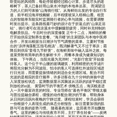
听觉站的风铃阵，每处停留都经过精心计算。步道尽头的老
榕树下，茶人已备好用山泉水冲泡的本地单丛茶。 而渴望活
力的人们则可体验“山海骑行线”。从海鲜街出发的专业自行车
道，前半程沿海岸线蜿蜒，后半程缓坡深入梧桐山麓。租赁
点的智能单车能实时监测骑行者的心率与踏频，在需要调整
时发出提示。这条路线最巧妙的设计在于折返点的“山泉足浴
站”，骑行者可在清凉溪水中缓解腿部疲劳，同时补充特制的
电解质饮品。 午后时分的深度修复 正午十二点，海鲜街的餐
厅开始供应定制养生套餐。“海月楼”的主厨团队与本地中医师
合作，开发出根据当日潮汐与节气调整的菜单。立夏时节推
出的“凉拌海藻配五指毛桃汤”，既消解暑气又不过于寒凉；霜
降后则供应“姜母九节虾煲”，在海鲜美味中融入温补之效。每
道菜旁附有简单的养生解析卡片，用餐本身成为健康知识的
体验。 下午两点，当阳光最为充沛时，“光影疗愈室”开始接
待客人。这个位于半山腰的玻璃建筑，利用精密的光学滤片
将阳光分解为不同波段。怕冷的客人可选择红外波段区域进
行日光浴，而需要提振情绪的则适合全光谱区域。配合不同
光波的是相应的音疗频率，许多访客在九十分钟的体验中进
入深度放松状态，监测数据显示其脑波从活跃的β波平稳过渡
到放松的α波。 黄昏时节的平衡艺术 傍晚五点，海滨栈道进
入一天中最富诗意的时段。专业导师在“暮色平衡区”带领太极
与普拉提融合课程，缓慢的动作配合潮汐的节奏，帮助身体
从日间的活跃向夜晚的宁静过渡。课程结束时，学员会获得
一份根据个人表现生成的体态分析报告，标注需要加强的肌
群与可改善的姿势习惯。 随着暮色渐浓，盐田夜市开始飘散
香气。这里的摊位与传统夜市不同，主打“养生轻食”——炭烤