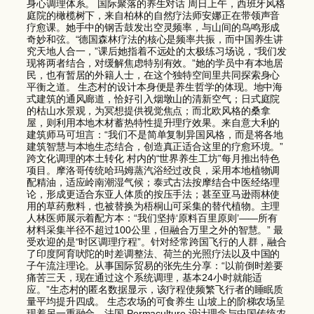
身心调理体系。 国际聚落的养生对话 周日上午，西班牙风格
庭院的橄榄树下，来自柏林的自然疗法师安娜正在带领声音
疗愈课。她手中的钢舌鼓发出空灵频率，与山间的鸟鸣形成
奇妙和弦。“德国森林疗法的核心是频率共振，而中国养生讲
究天地人合一，”课后她指着不远处的太极练习场说，“我们发
现将两者结合，对缓解焦虑特别有效。”她的学员中有本地居
民，也有暂居的外籍人士，在这个独特空间里共同探索身心
平衡之道。 生态村的设计本身便是养生哲学的体现。地中海
式建筑的通风廊道，恰好引入烟墩山的清新空气；日式庭院
的枯山水景观，为冥想提供视觉焦点；而北欧风格的桑拿
屋，则利用本地木材蓄热特性提升理疗效果。来自意大利的
建筑师马可坦言：“我们不是简单复制异国风格，而是将各地
建筑智慧与本地生态结合，创造真正适合这里的疗愈环境。”
跨文化调理的本土转化 村内的“世界养生工坊”每月推出特色
项目。摩洛哥传统哈玛姆蒸汽浴经过改良，采用本地植物调
配精油，适应岭南潮湿气候；泰式古法按摩结合中医经络理
论，形成更适合东亚人体质的按压手法；甚至亚马逊雨林使
用的草药敷料，也被替换为梧桐山可采集的替代植物。主理
人林医师展示着配方本：“我们坚持‘原料百里原则’——所有
材料采集半径不超过100公里，但融合万里之外的智慧。” 最
受欢迎的是“时区调理疗程”。针对经常跨国飞行的人群，融合
了印度阿育吠陀的时差调整法、荷兰的光照疗法以及中国的
子午流注理论。从事国际贸易的张先生分享：“以前倒时差要
痛苦三天，现在通过这个系统调理，基本24小时就能适
应。”生态村的匿名数据显示，该疗程使频繁飞行者的睡眠质
量平均提升四成。 生态农场的可食养生 山坡上的阶梯农场呈
现着另一重融合。法国 Permaculture 设计理念与中国传统农