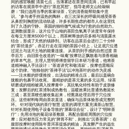
间的感官唤醒 清晨七点，当薄雾还在茶垄间流淌，已有早起
的访客在观茶亭中进行“茶息冥想”。指导老师文山轻敲铜
磬：“我们选用当季的客家绿茶，它的清香能帮助集中意
识。”参与者手持温热的陶杯，在三次深长的呼吸间感受茶香
从鼻腔到胸腔的流动轨迹，许多长期焦虑的都市人在这里找
到了久违的宁静。 茶园的独特微气候成为疗愈的自然助力。
监测数据显示，这片位于山坳的茶田负氧离子浓度常年保持
在每立方厘米5000个以上，而茶树释放的芬多精与清晨露水
结合，形成了天然的镇静剂。访客在品茶后会进行二十分钟
的“茶径漫步”，赤足行走在湿润的茶园小径上，让足底穴位透
过泥土与这片土地的能量连接。 从茶韵到手感的自然过渡 茶
亭后方，由旧茶仓改造的“一味庵”按摩坊正飘散着与茶香相融
的草本气息。主理人慧明师傅曾留学日本研习香道，他将茶
道精神融入手法设计：“茶道讲究‘和敬清寂’，按摩也需顺应
这个韵律。”他独创的“茶禅手法”以冲泡茶叶的动作为灵感
——注水般的舒缓推按，出汤似的精准点压，最后以盖碗合
拢般的包裹手法收尾。 最精妙的是茶元素的多元运用。绿茶
研磨成的细粉被调入按摩膏中，其抗氧化特性有助于皮肤修
复；发酵后的红茶渣制成热敷包，温暖效果比普通热敷延长
三成；甚至茶梗也被收集起来，经熏蒸处理后用于穴位按
压。这些材料每周由茶农直送，确保与品茶体验形成完整闭
环。 针对现代病的茶疗智慧 这里的调理方案充满茶山智慧。
针对长期使用电子设备导致的“屏幕综合征”，设计了“明眸茶
疗”：先用冷泡的菊花绿茶敷眼，再配合眼眶周围的穴位按
摩；应对都市压力常见的“脾胃不和”，则推出“沉香茶调”：在
腹部按摩时使用陈年普洱茶提炼的精油，其发酵产生的益生