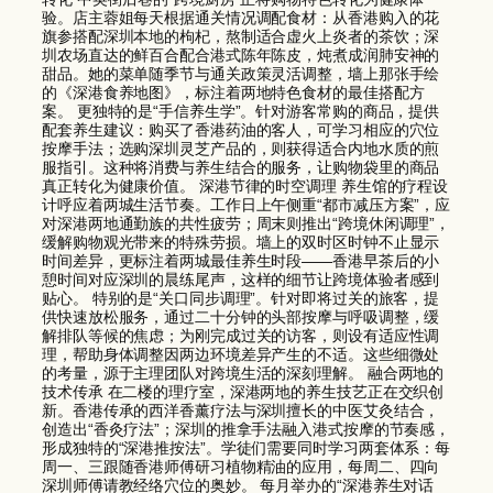
验。店主蓉姐每天根据通关情况调配食材：从香港购入的花
旗参搭配深圳本地的枸杞，熬制适合虚火上炎者的茶饮；深
圳农场直达的鲜百合配合港式陈年陈皮，炖煮成润肺安神的
甜品。她的菜单随季节与通关政策灵活调整，墙上那张手绘
的《深港食养地图》，标注着两地特色食材的最佳搭配方
案。 更独特的是“手信养生学”。针对游客常购的商品，提供
配套养生建议：购买了香港药油的客人，可学习相应的穴位
按摩手法；选购深圳灵芝产品的，则获得适合内地水质的煎
服指引。这种将消费与养生结合的服务，让购物袋里的商品
真正转化为健康价值。 深港节律的时空调理 养生馆的疗程设
计呼应着两城生活节奏。工作日上午侧重“都市减压方案”，应
对深港两地通勤族的共性疲劳；周末则推出“跨境休闲调理”，
缓解购物观光带来的特殊劳损。墙上的双时区时钟不止显示
时间差异，更标注着两城最佳养生时段——香港早茶后的小
憩时间对应深圳的晨练尾声，这样的细节让跨境体验者感到
贴心。 特别的是“关口同步调理”。针对即将过关的旅客，提
供快速放松服务，通过二十分钟的头部按摩与呼吸调整，缓
解排队等候的焦虑；为刚完成过关的访客，则设有适应性调
理，帮助身体调整因两边环境差异产生的不适。这些细微处
的考量，源于主理团队对跨境生活的深刻理解。 融合两地的
技术传承 在二楼的理疗室，深港两地的养生技艺正在交织创
新。香港传承的西洋香薰疗法与深圳擅长的中医艾灸结合，
创造出“香灸疗法”；深圳的推拿手法融入港式按摩的节奏感，
形成独特的“深港推按法”。学徒们需要同时学习两套体系：每
周一、三跟随香港师傅研习植物精油的应用，每周二、四向
深圳师傅请教经络穴位的奥妙。 每月举办的“深港养生对话