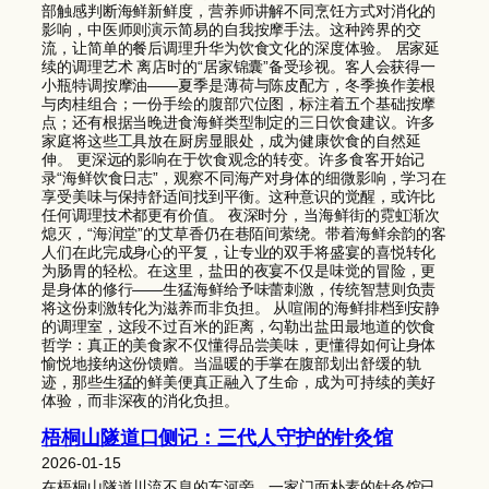
部触感判断海鲜新鲜度，营养师讲解不同烹饪方式对消化的
影响，中医师则演示简易的自我按摩手法。这种跨界的交
流，让简单的餐后调理升华为饮食文化的深度体验。 居家延
续的调理艺术 离店时的“居家锦囊”备受珍视。客人会获得一
小瓶特调按摩油——夏季是薄荷与陈皮配方，冬季换作姜根
与肉桂组合；一份手绘的腹部穴位图，标注着五个基础按摩
点；还有根据当晚进食海鲜类型制定的三日饮食建议。许多
家庭将这些工具放在厨房显眼处，成为健康饮食的自然延
伸。 更深远的影响在于饮食观念的转变。许多食客开始记
录“海鲜饮食日志”，观察不同海产对身体的细微影响，学习在
享受美味与保持舒适间找到平衡。这种意识的觉醒，或许比
任何调理技术都更有价值。 夜深时分，当海鲜街的霓虹渐次
熄灭，“海润堂”的艾草香仍在巷陌间萦绕。带着海鲜余韵的客
人们在此完成身心的平复，让专业的双手将盛宴的喜悦转化
为肠胃的轻松。在这里，盐田的夜宴不仅是味觉的冒险，更
是身体的修行——生猛海鲜给予味蕾刺激，传统智慧则负责
将这份刺激转化为滋养而非负担。 从喧闹的海鲜排档到安静
的调理室，这段不过百米的距离，勾勒出盐田最地道的饮食
哲学：真正的美食家不仅懂得品尝美味，更懂得如何让身体
愉悦地接纳这份馈赠。当温暖的手掌在腹部划出舒缓的轨
迹，那些生猛的鲜美便真正融入了生命，成为可持续的美好
体验，而非深夜的消化负担。
梧桐山隧道口侧记：三代人守护的针灸馆
2026-01-15
在梧桐山隧道川流不息的车河旁，一家门面朴素的针灸馆已