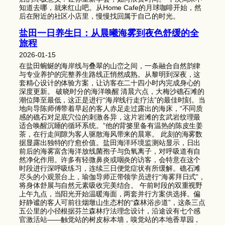
知道去哪，就来红山吧。从Home Cafe的月球咖啡开始，然
后在附近的社区小店里，慢慢找回属于自己的时光。
盐田一日养生日：从晨曦海雾到夜色舒缓的全
旅程
2026-01-15
在盐田蜿蜒的海岸线与叠翠的山峦之间，一条融合自然韵律
与专业养护的完整养生路线正悄然成熟。从黎明到深夜，这
套精心设计的体验方案，让访客在二十四小时内完成身心的
深度更新。 破晓时分的海洋唤醒 清晨六点，大梅沙礁石滩的
潮位降至最低，这正是进行“海岸线行走疗法”的最佳时刻。当
地向导陈师傅带着早起的客人赤足走过露出的海床，“不同质
感的礁石对足底穴位的刺激各异，这片岩滩的玄武岩纹理最
适合唤醒沉睡的循环系统。”他的背篓里备有温热的陈皮生姜
茶，在行走间隙为客人驱散海风带来的晨寒。 此刻的海雾数
据显露出独特的疗愈价值。盐田海洋环境监测站显示，日出
前后的海雾富含海洋放线菌孢子与负氧离子，对呼吸道有自
然净化作用。许多有轻微鼻炎或咽炎的访客，会特意在这个
时段进行深呼吸练习，连续三日便觉症状有所缓解。礁石滩
尽头的小观景台上，瑜伽导师正带领学员进行“海雾拜日式”，
将身体舒展与自然元素吸收完美结合。 午前时段的双重视野
上午九点，当阳光开始温暖海面，两套并行方案供选择。偏
好静谧的客人可前往烟墩山生态村的“森林浴步道”，这条三点
五公里的小径根据芬兰森林疗法理念设计，沿途设有七个感
官激活站——触觉站的树皮标本墙，嗅觉站的本地香草园，