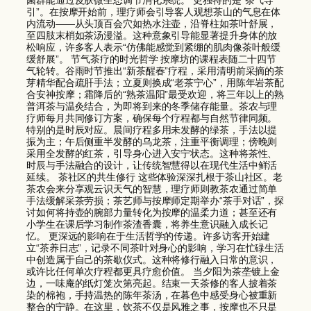
菌群能通过皮肤微生态调节消化系统。 更独特的是“茶气导
引”。在按摩开始前，理疗师会引导客人观想茶山的气息在体
内流动——从头顶百会穴如热水注壶，沿脊柱如茶叶舒展，
至四肢末梢如茶汤漫溢。这种意象引导能显著提升身体的放
松响应，许多客人表示“仿佛能感觉到紧绷的肌肉像茶叶般缓
缓舒展”。 节气茶疗的时光哲学 按摩坊的课程表随二十四节
气轮转。谷雨时节推出“新茶醒春”疗程，采用清明前采摘的茶
芽精华配合疏肝手法；立夏则换成“老茶宁心”，用陈年岩茶配
合安神按摩；霜降后的“熟茶温阳”最受欢迎，将三年以上的熟
普洱茶与温灸结合，为即将到来的冬季储存能量。茶农与理
疗师每月共同修订方案，确保每个疗程都与自然节律同频。
特别的是时辰对应。晨间疗程多用未发酵的绿茶，手法以提
振为主；午后侧重半发酵的乌龙茶，注重平衡调理；傍晚则
采用全发酵的红茶，引导身心进入安宁状态。这种将茶性、
时辰与手法融合的设计，让传统智慧得以在现代生活中鲜活
延续。 茶社区的共生修行 这些体验深深扎根于茶山社区。老
茶农会来分享观云识天气的智慧，理疗师则教茶农通过简单
手法缓解采茶劳损；茶艺师与按摩师定期举办“茶手对话”，探
讨如何将持壶的腕部力量转化为按摩的温柔力道；甚至还有
小学生在课后学习制作茶渣香囊，将养生意识融入成长记
忆。 更深远的影响在于生活哲学的传递。许多访客开始建
立“茶养日志”，记录不同茶叶对身心的影响，学习在忙碌生活
中创造属于自己的茶歇仪式。这种将修行融入日常的意识，
或许比任何单次疗程都更具疗愈价值。 当夕阳为茶垄镀上金
边，一味庵的纸灯笼次第亮起。结束一天茶修的客人披着茶
染的棉袍，手持温热的陈年茶汤，在暮色中感受身心被重新
整合的宁静。在这里，饮茶不仅是风雅之事，按摩也不只是