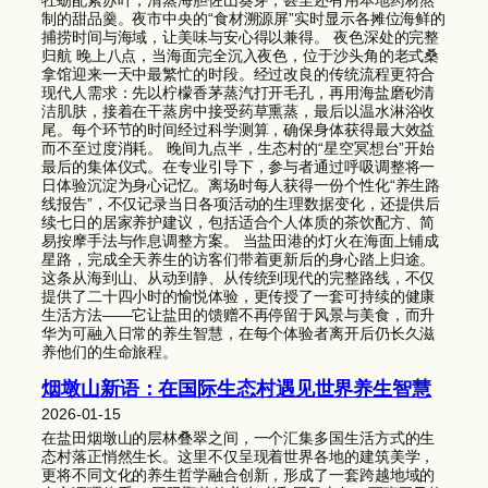
牡蛎配紫苏叶，清蒸海胆佐山葵芽，甚至还有用本地药材熬
制的甜品羹。夜市中央的“食材溯源屏”实时显示各摊位海鲜的
捕捞时间与海域，让美味与安心得以兼得。 夜色深处的完整
归航 晚上八点，当海面完全沉入夜色，位于沙头角的老式桑
拿馆迎来一天中最繁忙的时段。经过改良的传统流程更符合
现代人需求：先以柠檬香茅蒸汽打开毛孔，再用海盐磨砂清
洁肌肤，接着在干蒸房中接受药草熏蒸，最后以温水淋浴收
尾。每个环节的时间经过科学测算，确保身体获得最大效益
而不至过度消耗。 晚间九点半，生态村的“星空冥想台”开始
最后的集体仪式。在专业引导下，参与者通过呼吸调整将一
日体验沉淀为身心记忆。离场时每人获得一份个性化“养生路
线报告”，不仅记录当日各项活动的生理数据变化，还提供后
续七日的居家养护建议，包括适合个人体质的茶饮配方、简
易按摩手法与作息调整方案。 当盐田港的灯火在海面上铺成
星路，完成全天养生的访客们带着更新后的身心踏上归途。
这条从海到山、从动到静、从传统到现代的完整路线，不仅
提供了二十四小时的愉悦体验，更传授了一套可持续的健康
生活方法——它让盐田的馈赠不再停留于风景与美食，而升
华为可融入日常的养生智慧，在每个体验者离开后仍长久滋
养他们的生命旅程。
烟墩山新语：在国际生态村遇见世界养生智慧
2026-01-15
在盐田烟墩山的层林叠翠之间，一个汇集多国生活方式的生
态村落正悄然生长。这里不仅呈现着世界各地的建筑美学，
更将不同文化的养生哲学融合创新，形成了一套跨越地域的