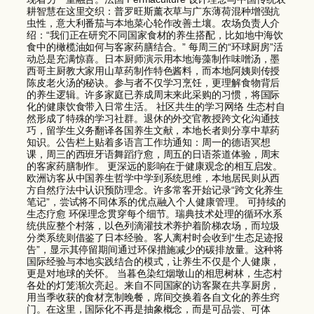
耕智慧在这里交织：普罗旺斯薰衣草与广东薄荷混种增强抗
虫性，意大利番茄与本地菜心轮作改善土壤。农场负责人介
绍：“我们正在研究不同国家食材的养生搭配，比如地中海饮
食中的橄榄油如何与客家药膳结合。” 每周三的“环球厨房”活
动总是充满惊喜。日本厨师演示用本地海藻制作味噌汤，墨
西哥主厨教大家用山草药制作特色酱料，而本地阿姨则传授
陈皮老火汤的秘诀。参与者不仅学习烹饪，更理解食物背后
的养生逻辑。许多家庭已养成周末来此采购的习惯，将国际
化的健康饮食带入日常生活。 社区共生的学习网络 生态村自
然形成了特殊的学习社群。退休的外交官教授跨文化沟通技
巧，留学生义务翻译各国养生文献，本地长者则分享中草药
知识。公告栏上贴着多语言工作坊通知：周一的德语冥想
课，周三的西班牙语舞蹈疗愈，周五的日语茶道体验，周末
的客家药膳制作。 更深远的影响在于健康观念的相互启发。
欧洲访客从中国养生哲学中学到系统思维，本地居民则从西
方自然疗法中认识预防理念。许多常客开始记录“跨文化养生
笔记”，尝试将不同体系的优点融入个人健康管理。 可持续的
生态疗愈 环保理念贯穿每个细节。瑞典技术处理的循环水系
统供应整个村落，以色列滴灌技术养护着阶梯农场，而垃圾
分类系统则借鉴了日本经验。客人离村时会收到“生态足迹报
告”，显示其停留期间通过环保措施减少的碳排放量。这种将
国际经验与本地实践结合的模式，让养生不仅是个人健康，
更是对地球的关怀。 当暮色染红烟墩山的相思树林，生态村
各处的灯笼渐次亮起。来自不同国家的访客聚在共享厨房，
用当季收获的食材烹制晚餐，席间交换着各自文化的养生窍
门。在这里，国际化不再是抽象概念，而是可品尝、可体