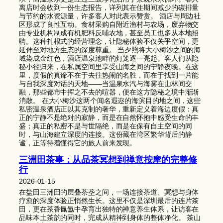
离店时会收到一份生态报告，详列其在住期间减少的碳排量
与节约的水资源量，许多客人对此表示赞赏。 酒店与周边社
区形成了良性互动。食材采购自附近渔村与农场，废弃物交
由专业机构制成有机肥料反哺农地，甚至员工也多从本地招
聘。这种扎根式的经营理念，让隐秘体验不仅关乎空间，更
延伸至对地方生态的深度尊重。 当夕照将大小梅沙之间的海
域染成金红色，酒店温泉池畔的灯笼逐一亮起。客人们从隐
秘小径归来，在私属空间里享受山海之间的宁静夜晚。在这
里，度假的真谛不在于去往热闹的名胜，而在于找到一片能
与自我深度对话的天地——当温泉水汽与海雾在山林间交
融，那些都市中挥之不去的喧嚣，便在这方隐秘之境中渐渐
消散。 在大小梅沙这两个闻名遐迩的海滨目的地之间，这些
私密温泉酒店正以其克制的奢华，重新定义着海边度假：真
正的宁静不是绝对的寂静，而是在自然怀抱中感受生命的丰
盛；真正的私密不是与世隔绝，而是在保有自主空间的同
时，与山海建立深度的连接。这份藏在湾区繁华背后的静
谧，正等待着懂得它的旅人前来发现。
三洲田茶事：从品茶冥想到禅意按摩的完整修
行
2026-01-15
在盐田三洲田的层叠茶垄之间，一场连接茶道、冥想与身体
疗愈的深度体验正悄然生长。这里不仅是深圳最后的连片茶
田，更在茶香氤氲中孕育出独特的禅意养生体系，让访客在
品味本土茶韵的同时，完成从精神到身体的整体净化。 茶山