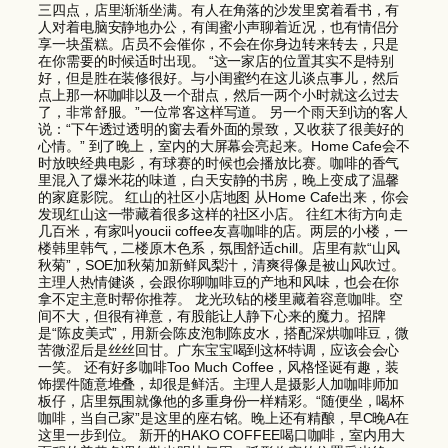
三四点，店里渐渐坐满。有人在角落的沙发里窝着看书，有
人对着电脑安静地办公，有闺蜜小声聊着近况，也有情侣分
享一块蛋糕。店员不会催你，不会在你身边转来转去，只是
在你需要的时候适时出现。 “这一家店的位置其实不是特别
好，但是胜在装修很好。与小闺蜜约在这儿谈点事儿，然后
点上那一杯咖啡以及一个甜点，然后一两个小时就这么过去
了，非常舒服。”一位常客这样写道。 另一个雨天到访的客人
说：“下午透过透明的窗去看外面的景致，又收获了很美好的
心情。” 到了晚上，室内的大屏幕会亮起来。Home Cafe会不
时放映经典电影，有球赛的时候也会播放比赛。咖啡的香气
里混入了爆米花的味道，白天安静的书房，晚上变成了温馨
的家庭影院。 红山的社区小店地图 从Home Cafe出来，你会
发现红山这一带藏着很多这样的社区小店。 往红木街方向走
几百米，有家叫youcii coffee友喜咖啡的店。两层的小楼，一
楼韩里韩气，二楼原木色系，氛围舒适chill。店里有款“山风
秋菊”，SOE加秋菊加新鲜凤梨汁，清爽得像是被山风吹过。
主理人热情健谈，会跟你聊咖啡豆的产地和风味，也会在你
拿不定主意时帮你推荐。 龙光玖钻的楼里藏着容意咖啡。空
间不大，但很有禅意，有股能让人静下心来的魔力。招牌
是“陈皮美式”，用新会陈皮泡制陈皮水，搭配深烘咖啡豆，微
苦微涩后是丝丝回甘。广东宝宝喝到这杯特调，应该会会心
一笑。 还有好多咖啡Too Much Coffee，风格怪诞有趣，装
饰摆件随意堆叠，却很是鲜活。主理人是摄影人加咖啡师加
板仔，店里氛围就像他的多重身份一样精彩。“随便坐，喝杯
咖啡，当自己家”是这里的座右铭。晚上还有精酿，早C晚A在
这里一步到位。 新开的HAKO COFFEE喝口咖啡，室内用大