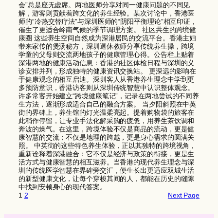
会”总是座无虚席。两地医师分享对同一健康问题的不同见
解，游客则贡献着跨文化的养生经验。某次讨论中，香港医
师的“冷热交替疗法”与深圳医师的“阴阳平衡理论”相互印证，
催生了更适合岭南气候的季节调理方案。 社区共生的跨境健
康圈 这些养生空间自然成为深港居民的交流平台。香港主妇
带来家传的煲汤秘方，深圳退休教师分享传统养生操，跨境
学童的父母则交流两地孩子的健康管理心得。公告栏上贴着
深港两地的健康活动信息：香港的社区体检日程与深圳的义
诊安排并列，形成独特的健康资讯交换站。 更深远的影响在
于健康观念的相互启迪。深圳客人从香港养生理念中学到更
多预防意识，香港访客则从深圳传统智慧中认识整体观念。
许多常客开始建立“跨境健康笔记”，记录在两地尝试的不同养
生方法，逐渐形成适合自己的融合方案。 当夕阳斜照在中英
街的界碑上，养生馆的灯光温柔亮起。提着购物袋的旅客在
此稍作停留，让专业手法化解采购的疲惫，用养生茶饮调和
奔波的燥气。在这里，跨境体验不仅是商品的流动，更是健
康智慧的交流；不仅是地理的跨越，更是身心需求的圆满关
照。 中英街的这些特色养生体验，正以其独特的跨境视角，
重新诠释着深港融合：它不仅是经济与政策的衔接，更是生
活方式与健康智慧的相互滋养。当香港的现代养生理念与深
圳的传统医学智慧在界碑旁交汇，便生长出更适应双城生活
的新型健康文化，让每个穿梭其间的人，都能在历史的缝隙
中找到安顿身心的现代答案。
1
2
Next Page