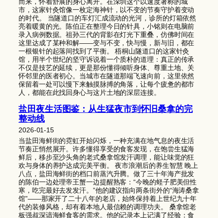
而来，怀着舒展的身心离开。在深圳这个以速度著称的城
市，这家针灸馆像一枚定海神针，以不变的节奏守护着变动
的时代。 当隧道口的车灯汇成流动的光河，诊所的灯箱依然
亮着暖黄的光。陈伯正在整理今日的针具，小铭则在电脑前
录入病例数据。祖孙三代的背影在灯光下重叠，仿佛时间在
这里达成了某种和解——变与不变，快与慢，新与旧，都在
一根银针的起落间找到了平衡。 梧桐山隧道口的这家针灸
馆，用半个世纪的坚守诉说着一个质朴的道理：真正的传承
不仅是技艺的延续，更是那份懂得倾听身体、尊重土地、关
怀邻里的医者初心。当城市在隧道那端飞速向前，这里依然
保留着一处可以慢下来触摸脉搏的角落，让每个疲惫的都市
人，都能在此找回身心与这片土地的深层连接。
盐田夜生活图鉴：从生猛夜市到怀旧桑拿的完
整动线
2026-01-15
当盐田海鲜街的霓虹开始闪烁，一种充满在地气息的夜生活
节奏正悄然展开。许多懂得享受的食客发现，在饱尝生猛海
鲜后，移步至沙头角的老式桑拿馆发汗调理，能让味觉的狂
欢与身体的养护达成完美平衡。 夜市浪潮后的养生智慧 晚上
八点，盐田海鲜街的档口前蒸汽升腾。做了三十年海产批发
的陈伯一边处理帝王蟹一边提醒熟客：“今晚的蛏子肥美但性
寒，吃完最好去发发汗。”他的建议指向两条街外的“海涛桑拿
馆”——那家开了二十八年的老店，始终保持着上世纪九十年
代的装修风格，却有着本地人最信赖的调理功夫。 桑拿馆老
板强叔深谙海鲜食客的需求。他的记录本上记满了经验：食