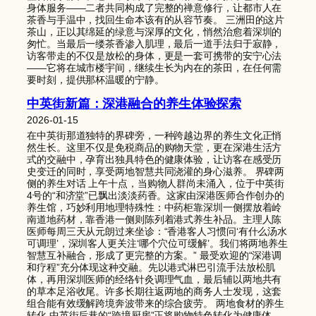
身体服务——二者共同构成了完整的禅意修行，让都市人在
茶香与手温中，找回生命本该有的从容节奏。 三洲田的这片
茶山，正以其绵延的绿意与深厚的文化，悄然治愈着深圳的
匆忙。当最后一缕茶香渗入肌理，最后一道手法归于寂静，
访客带走的不仅是放松的身体，更是一套可携带的安宁心法
——它将在城市楼宇间，继续生长为内在的茶田，在任何需
要时刻，提供那杯温暖的宁静。
中英街新篇：深港融合的养生体验探索
2026-01-15
在中英街那道独特的界碑旁，一种跨越边界的养生文化正悄
然生长。这里不仅是免税商品的购物天堂，更在深港生活方
式的交融中，孕育出独具特色的健康体验，让访客在感受历
史变迁的同时，享受两地智慧共同浇灌的身心滋养。 界碑两
侧的养生对话 上午十点，当购物人群尚未涌入，位于中英街
4号的“和济堂”已飘出淡淡药香。这家由深港医师合作创办的
养生馆，巧妙利用地理特殊性：中药柜靠深圳一侧摆放着岭
南道地药材，靠香港一侧则陈列着港式养生补品。主理人陈
医师每周三天从元朗过来坐诊：“香港客人习惯问‘有什么汤水
可调理’，深圳客人更关注‘哪个穴位可缓解’。我们将两地养生
智慧互补融合，形成了更完整的方案。” 最受欢迎的“深港调
和疗程”充分体现这种交融。先以港式淋巴引流手法放松肌
体，再用深圳医师的经络针灸调理气血，最后辅以两地共有
的草本足浴收尾。许多长期往返两地的商务人士发现，这套
组合能有效缓解跨境奔波带来的综合疲劳。 两地食材的养生
转化 中英街后巷的“跨境厨房”正将购物特色转化为健康体