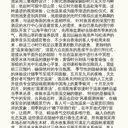
池采用三重视野设计：下降式池体确保躺卧时只见天空与树
冠；坐起时可观中层山景；站立时方能看见远处海平面。这
种递进的视觉体验，让泡温泉成为循序渐进的放松仪式。夜
间泡池更是别具韵味，池底镶嵌的光纤灯模拟出波光粼粼的
效果，与远处海面的渔火遥相呼应。 针对旅居者的深度疗愈
酒店的水疗中心深谙避世客人的需求。来自巴厘岛的理疗师
团队开发了“山海平衡疗法”，先用海盐磨砂去除都市带来的浊
气，再用山草药膏滋养肌理，最后以融合海浪声与松涛声的
频率音乐完成感官整合。不少来自香港的客人专程周末前
来，称这三小时疗程足以重置累积数月的疲惫。 更独特的
是“温泉瑜伽日程”。清晨六点在面东的悬崖平台进行拜日式，
迎接从海平面升起的朝阳；午后在温泉池中进行水中冥想，
感受水体与体温的微妙平衡；黄昏时分则练习修复瑜伽，在
渐暗的天光中完成身心平复。这些课程每班仅限四人，需提
前三日预约，确保绝对的专注氛围。 季节性的隐秘体验 酒店
的体验设计随季节呈现不同面貌。五月至九月的夜晚，天文
爱好者可预约“星空温泉”，酒店将关闭特定区域的人工光源，
并提供专业望远镜观测南中国海上的夏季银河；十月至次年
四月，则推出“晨雾茶汤”，在清晨海雾弥漫时于温泉池畔品鉴
当季单丛茶，体验水温与茶温交融的微妙。 特别的是极端天
气中的安排。台风临近时，酒店会启动“风暴观测体验”，在确
保安全的玻璃观景厅内，客人可一边泡温泉一边观赏巨浪拍
岸的景象；雨季则设计“檐下听雨疗程”，在半开放式理疗室
中，让雨声、手法、精油香气交织成多维疗愈。 融入自然的
生态实践 这些酒店在隐秘中践行着生态承诺。所有建筑采用
本地石材与再生木材，雨水收集系统可满足六成园林灌溉需
求，而温泉水更是经过三级净化后用于景观水系循环。客人