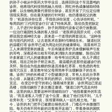
的孙子小铭从中医药大学毕业后，选择回到这个车流轰鸣的
诊所。他将现代科技悄然融入传统：用红外热成像辅助经络
诊断，以生物电测量代替部分脉诊，甚至开发了穴位定位增
强现实系统。但在最关键的行针时刻，他仍遵循祖父的教
导：“机器告诉你位置，手指告诉你深度，心告诉你时机。”
每周四的“三代同堂诊疗日”成了特殊风景。陈伯负责把脉定
方，儿子进行针刺操作，孙子则用现代设备记录疗效数据。
一位治疗顽固性头痛的客人惊叹：“老医师说我肝火旺，小医
师说我交感神经亢奋，原来是一个道理的两套说法。”这种传
统与现代的对话，让古老医术在新时代继续生长。 隧道社区
的温暖灯塔 诊所早已成为周边社区的健康驿站。清晨有环卫
工人来调理受寒的膝盖，午后有隧道养护员来缓解噪声引发
的耳鸣，深夜还有出租车司机来消除久坐的腰酸。陈伯记得
许多家庭三代人的健康故事：给爷爷治过风湿，给儿子调过
失眠，现在正给孙子矫正体态。 最温暖的是那些超越诊疗的
关怀。陈伯会为低血糖的快递员准备红枣茶，给焦虑的考生
做耳穴压豆，甚至教年轻父母用简单手法缓解孩子的生长
痛。诊所门外的长椅成了小型健康沙龙，常有人在此分享养
生心得，从隧道口野生草药的辨识，到应对潮湿天气的饮食
宜忌。 在变迁中坚守的初心 随着城市更新，诊所周边已竖起
高楼，但陈伯婉拒了多次搬迁邀请。“隧道口的气流走向特
殊，这里的病人需要这种环境辅助治疗，”他指着窗外的车流
说，“而且老客人习惯了这个位置，搬走了他们找不到。”儿子
在旁补充：“父亲常说，医馆要和病人一起扎根土地。” 如
今，诊所的木门把手已被磨出铜色光泽，门槛石中央微微凹
陷。每天仍有不同年龄的访客推开这扇门，带着身体的困扰