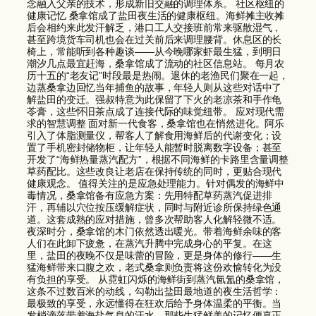
念融入父亲的技术，形成新旧交融的调理体系。 社区枢纽的
健康记忆 桑拿馆成了盐田夜生活的健康枢纽。海鲜摊主收摊
后会相约来此发汗解乏，港口工人交接班前常来驱散湿气，
甚至跨境货车司机也会在过关前后来调理腰背。休息区的长
椅上，常能听到各种趣谈——从今晚哪家虾最生猛，到明日
潮汐几点最宜赶海，桑拿馆成了流动的社区信息站。 每月农
历十五的“老友记”时段最是热闹。退休的老渔民们聚在一起，
边蒸桑拿边回忆当年捕鱼的故事，年轻人则从这些对话中了
解盐田的变迁。强叔特意为此保留了下火的老凉茶和手作龟
苓膏，这些怀旧茶点成了连接代际的味觉纽带。 应对现代需
求的智慧调整 面对新一代食客，桑拿馆也在悄然进化。阿乐
引入了体脂测量仪，帮客人了解食用海鲜后的代谢变化；设
置了手机密封储物柜，让年轻人能暂时脱离数字设备；甚至
开发了“海鲜热量蒸汽配方”，根据不同海鲜的卡路里含量调整
草药配比。这些改良让老店在保持传统的同时，更贴合现代
健康观念。 值得关注的是应急处理能力。针对偶发的海鲜中
毒情况，桑拿馆备有应急方案：先用特配草药蒸汽促进排
汗，再辅以穴位按压缓解症状，同时与附近诊所保持绿色通
道。这套成熟的应对措施，曾多次帮助客人化解轻微不适。
夜深时分，桑拿馆的木门依然透出暖光。带着海鲜余味的客
人们在此卸下疲惫，在蒸汽升腾中完成身心的平复。在这
里，盐田的夜晚不仅是味蕾的冒险，更是身体的修行——生
猛海鲜带来口腹之欢，老式桑拿则负责将这份欢愉转化为没
有负担的享受。 从霓虹闪烁的海鲜街到蒸汽氤氲的桑拿馆，
这条不过数百米的动线，勾勒出盐田最地道的夜生活哲学：
最极致的享受，永远懂得在狂欢后给予身体温柔的平衡。当
发梢滴落带着海盐气息的汗水，那些生猛鲜美的记忆便真正