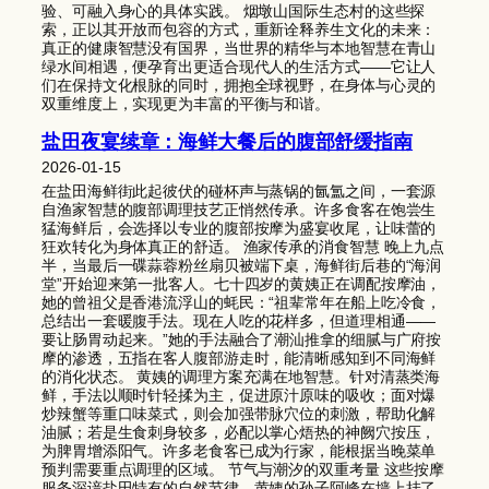
验、可融入身心的具体实践。 烟墩山国际生态村的这些探
索，正以其开放而包容的方式，重新诠释养生文化的未来：
真正的健康智慧没有国界，当世界的精华与本地智慧在青山
绿水间相遇，便孕育出更适合现代人的生活方式——它让人
们在保持文化根脉的同时，拥抱全球视野，在身体与心灵的
双重维度上，实现更为丰富的平衡与和谐。
盐田夜宴续章：海鲜大餐后的腹部舒缓指南
2026-01-15
在盐田海鲜街此起彼伏的碰杯声与蒸锅的氤氲之间，一套源
自渔家智慧的腹部调理技艺正悄然传承。许多食客在饱尝生
猛海鲜后，会选择以专业的腹部按摩为盛宴收尾，让味蕾的
狂欢转化为身体真正的舒适。 渔家传承的消食智慧 晚上九点
半，当最后一碟蒜蓉粉丝扇贝被端下桌，海鲜街后巷的“海润
堂”开始迎来第一批客人。七十四岁的黄姨正在调配按摩油，
她的曾祖父是香港流浮山的蚝民：“祖辈常年在船上吃冷食，
总结出一套暖腹手法。现在人吃的花样多，但道理相通——
要让肠胃动起来。”她的手法融合了潮汕推拿的细腻与广府按
摩的渗透，五指在客人腹部游走时，能清晰感知到不同海鲜
的消化状态。 黄姨的调理方案充满在地智慧。针对清蒸类海
鲜，手法以顺时针轻揉为主，促进原汁原味的吸收；面对爆
炒辣蟹等重口味菜式，则会加强带脉穴位的刺激，帮助化解
油腻；若是生食刺身较多，必配以掌心焐热的神阙穴按压，
为脾胃增添阳气。许多老食客已成为行家，能根据当晚菜单
预判需要重点调理的区域。 节气与潮汐的双重考量 这些按摩
服务深谙盐田特有的自然节律。黄姨的孙子阿峰在墙上挂了